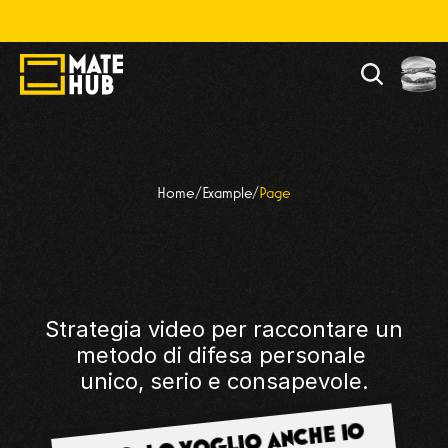
lla, divertiti. Alla fine chiamaci, però.  🌈
ANDREA 
Home
/
Example
/
Page
BISASCHI
Strategia video per raccontare un 
metodo di difesa personale 
unico, serio e consapevole.
FIGO, LO VOGLIO ANCHE IO