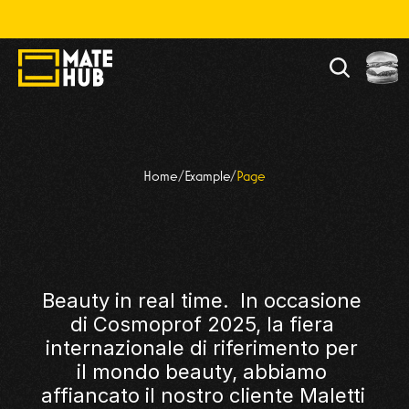
lla, divertiti. Alla fine chiamaci, però.  🌈
 COSMOPROF 
Home
/
Example
/
Page
25
Beauty in real time.  In occasione 
di Cosmoprof 2025, la fiera 
internazionale di riferimento per 
il mondo beauty, abbiamo 
affiancato il nostro cliente Maletti 