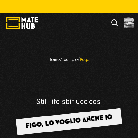
lla, divertiti. Alla fine chiamaci, però.  🌈
GIOIELLERIA 
Home
/
Example
/
Page
ODDI
Still life sbirluccicosi
FIGO, LO VOGLIO ANCHE IO