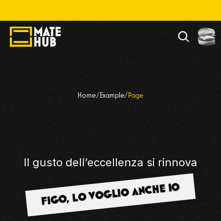
lla, divertiti. Alla fine chiamaci, però.  🌈
REBRANDING 
Home
/
Example
/
Page
ANSELMI 1892
Il gusto dell’eccellenza si rinnova
FIGO, LO VOGLIO ANCHE IO