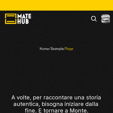
lla, divertiti. Alla fine chiamaci, però.  🌈
PARMIGIANO 
Home
/
Example
/
Page
REGGIANO 
REVERSE
A volte, per raccontare una storia 
autentica, bisogna iniziare dalla 
fine. E tornare a Monte.