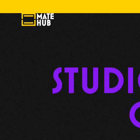
design? Fatto. Marketing? Fatto. Dormire? Ci stiamo lavorando  💛  Clicca, scro
STUDI