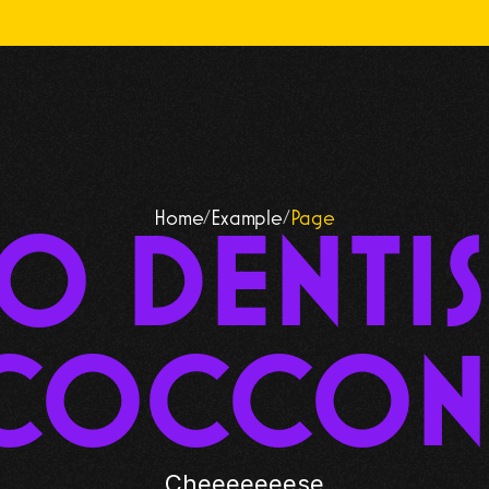
lla, divertiti. Alla fine chiamaci, però.  🌈
Home
Example
Page
/
/
O DENTIS
COCCON
Cheeeeeeese