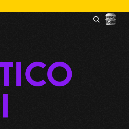
TICO 
I