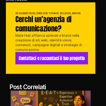
SE GUARDI VUOL DIRE CHE TI PIACE. SE LEGGI, ANCHE.
Cerchi un’agenzia di 
comunicazione?
Mate Hub affianca aziende e brand nella 
creazione di siti web, identità visive, 
contenuti, campagne digitali e strategie di 
comunicazione.
Contattaci e raccontaci il tuo progetto
Post Correlati