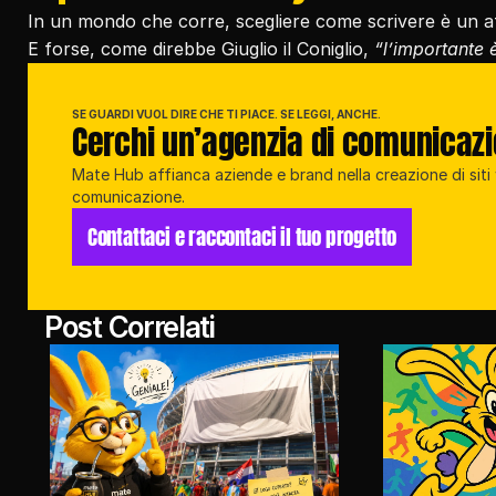
In un mondo che corre, scegliere come scrivere è un atto
E forse, come direbbe Giuglio il Coniglio, 
“l’importante 
SE GUARDI VUOL DIRE CHE TI PIACE. SE LEGGI, ANCHE.
Cerchi un’agenzia di comunicaz
Mate Hub affianca aziende e brand nella creazione di siti w
comunicazione.
Contattaci e raccontaci il tuo progetto
Post Correlati