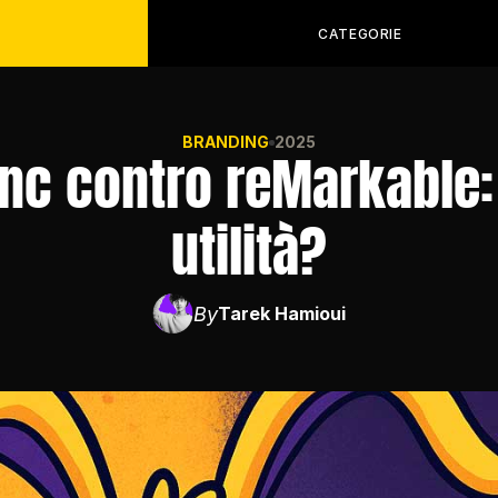
CATEGORIE
BRANDING
2025
c contro reMarkable: 
utilità?
By
Tarek Hamioui