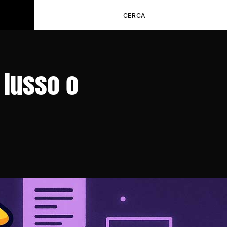
CERCA
lusso o 