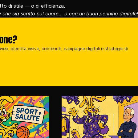
 di stile — o di efficienza.
è che sia scritto col cuore… o con un buon pennino digitale
ione?
eb, identità visive, contenuti, campagne digitali e strategie di 