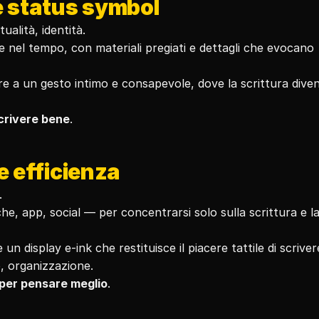
e status symbol
alità, identità.
 nel tempo, con materiali pregiati e dettagli che evocano 
e a un gesto intimo e consapevole, dove la scrittura diven
scrivere bene
.
e efficienza
.
he, app, social — per concentrarsi solo sulla scrittura e la
n display e-ink che restituisce il piacere tattile di scrivere
p, organizzazione.
 per pensare meglio
.