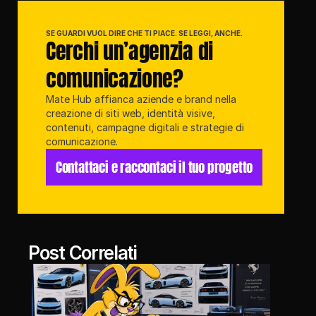
SE GUARDI VUOL DIRE CHE TI PIACE. SE LEGGI, ANCHE.
Cerchi un’agenzia di 
comunicazione?
Mate Hub affianca aziende e brand nella 
creazione di siti web, identità visive, 
contenuti, campagne digitali e strategie di 
comunicazione.
Contattaci e raccontaci il tuo progetto
Post Correlati