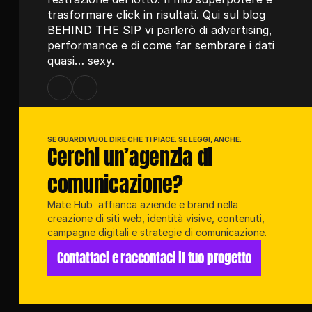
trasformare click in risultati. Qui sul blog 
BEHIND THE SIP vi parlerò di advertising, 
performance e di come far sembrare i dati 
quasi… sexy.
SE GUARDI VUOL DIRE CHE TI PIACE. SE LEGGI, ANCHE.
Cerchi un’agenzia di 
comunicazione?
Mate Hub  affianca aziende e brand nella 
creazione di siti web, identità visive, contenuti, 
campagne digitali e strategie di comunicazione.
Contattaci e raccontaci il tuo progetto