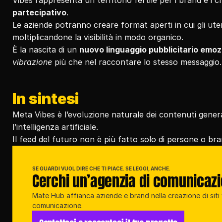
Vibes rappresenta un territorio fertile per i brand e i
partecipativo
.
Le aziende potranno creare format aperti in cui gli ute
moltiplicandone la visibilità in modo organico.
È la nascita di un 
nuovo linguaggio pubblicitario emoz
vibrazione
 più che nel raccontare lo stesso messaggio.
In sintesi
Meta Vibes è l’evoluzione naturale dei contenuti generat
l’intelligenza artificiale.
Il feed del futuro non è più fatto solo di persone o bra
SE GUARDI VUOL DIRE CHE TI PIACE. SE LEGGI, ANCHE.
Cerchi un’agenzia di comunicaz
Mate Hub affianca aziende e brand nella creazione di siti w
comunicazione.