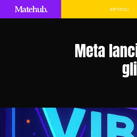
Matehub.
ARTICOLI
Meta lanci
gl