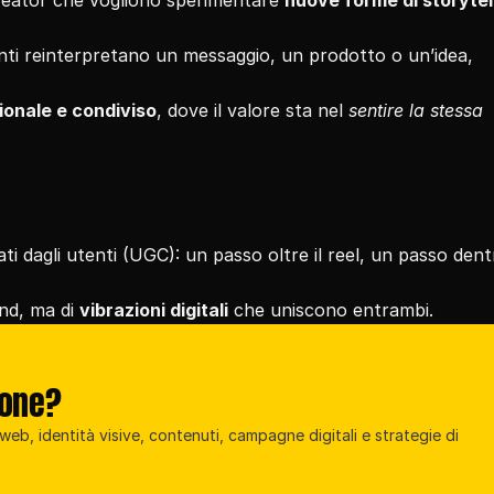
 creator che vogliono sperimentare 
nuove forme di storytell
nti reinterpretano un messaggio, un prodotto o un’idea, 
ionale e condiviso
, dove il valore sta nel 
sentire la stessa 
i dagli utenti (UGC): un passo oltre il reel, un passo dentr
nd, ma di 
vibrazioni digitali
 che uniscono entrambi.
ione?
eb, identità visive, contenuti, campagne digitali e strategie di 