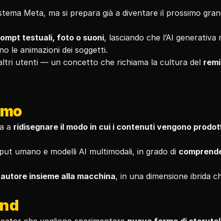
stema Meta, ma si prepara già a diventare il prossimo gran
ompt testuali, foto o suoni
, lasciando che l’AI generativa n
sino le animazioni dei soggetti.
ltri utenti — un concetto che richiama la cultura del 
remi
itmo
a a 
ridisegnare il modo in cui i contenuti vengono prodotti
nput umano e modelli AI multimodali, in grado di 
comprende
-autore insieme alla macchina
, in una dimensione ibrida ch
and