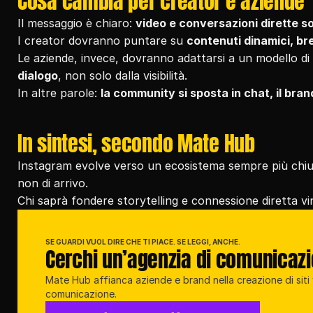
Cosa cambia per creator e aziende
Il messaggio è chiaro: 
video e conversazioni dirette so
I creator dovranno puntare su 
contenuti dinamici, br
Le aziende, invece, dovranno adattarsi a un modello di 
dialogo
, non solo dalla visibilità.
In altre parole: 
la community si sposta in chat, il bra
In sintesi, secondo Mate Hub
Instagram evolve verso un ecosistema sempre più chiuso 
non di arrivo.
Chi saprà fondere storytelling e connessione diretta vi
SE GUARDI VUOL DIRE CHE TI PIACE. SE LEGGI, ANCHE.
Cerchi un’agenzia di comunicaz
Mate Hub affianca aziende e brand nella creazione di siti w
comunicazione.