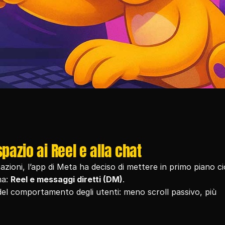
pazio ai Reel e alla chat
ioni, l’app di Meta ha deciso di mettere in primo piano ciò
a: 
Reel e messaggi diretti (DM)
.
Una scelta che rispecchia perfettamente l’evoluzione del comportamento degli utenti: meno scroll passivo, più 