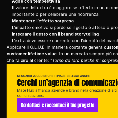
Agire con tempestività
Il valore dell’extra è maggiore se offerto in un mom
importante o per celebrare una ricorrenza.
Mantenere l’effetto sorpresa
L’impatto emotivo si perde se il gesto è atteso o 
Integrare il gesto con il brand storytelling
L’extra deve essere coerente con l’identità del marc
Applicare il G.L.U.E. in maniera costante genera 
custom
customer lifetime value
. In un mercato sempre più com
che fa dire al cliente: 
“Torno da loro perché mi sorpre
SE GUARDI VUOL DIRE CHE TI PIACE. SE LEGGI, ANCHE.
Cerchi un’agenzia di comunicaz
Mate Hub affianca aziende e brand nella creazione di siti w
comunicazione.
Contattaci e raccontaci il tuo progetto