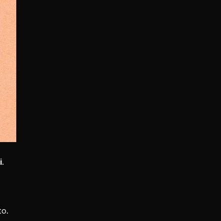
i
. 
to.