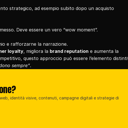
ento strategico, ad esempio subito dopo un acquisto 
promesso. Deve essere un vero “wow moment”.
hio e rafforzarne la narrazione.
er loyalty
, migliora la 
brand reputation
 e aumenta la 
petitivo, questo approccio può essere l’elemento distinti
ndono sempre”
.
ione?
eb, identità visive, contenuti, campagne digitali e strategie di 