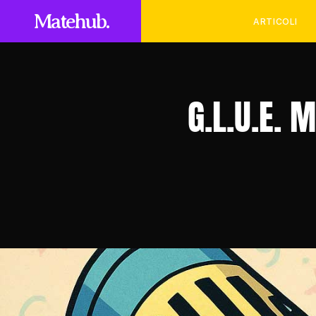
Matehub.
ARTICOLI
G.L.U.E. M