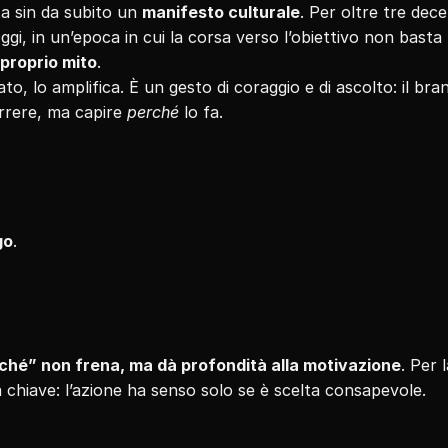
a sin da subito un 
manifesto culturale
. Per oltre tre dece
ggi, in un’epoca in cui la corsa verso l’obiettivo non basta p
 proprio mito
.
to, lo amplifica. È un gesto di coraggio e di ascolto: il bran
rere, ma capire 
perché
 lo fa.
go
.
rché” non frena, ma dà profondità alla motivazione
. Per l
a chiave: l’azione ha senso solo se è scelta consapevole.