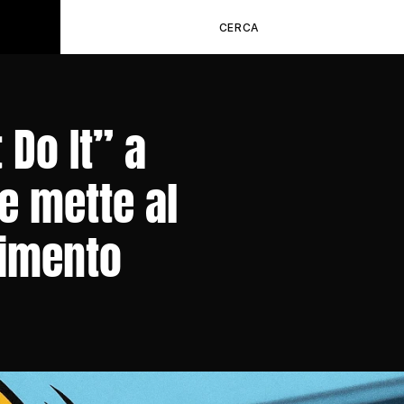
CERCA
Do It” a 
 mette al 
limento