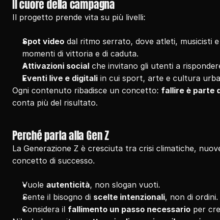
Il cuore della campagna
Il progetto prende vita su più livelli:
Spot video
 dal ritmo serrato, dove atleti, musicisti e
momenti di vittoria e di caduta.
Attivazioni social
 che invitano gli utenti a risponde
Eventi live e digitali
 in cui sport, arte e cultura urb
Ogni contenuto ribadisce un concetto: 
fallire è parte 
conta più del risultato.
Perché parla alla Gen Z
La Generazione Z è cresciuta tra crisi climatiche, nuove
concetto di successo.
Vuole 
autenticità
, non slogan vuoti.
Sente il bisogno di 
scelte intenzionali
, non di ordini.
Considera il 
fallimento un passo necessario
 per cr