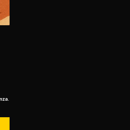
enza
.