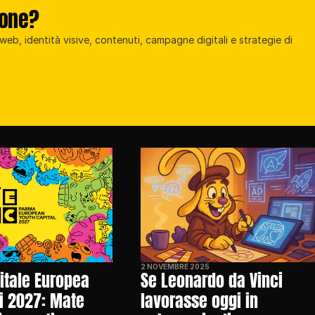
ione?
eb, identità visive, contenuti, campagne digitali e strategie di 
2 NOVEMBRE 2025
tale Europea 
Se Leonardo da Vinci 
i 2027: Mate 
lavorasse oggi in 