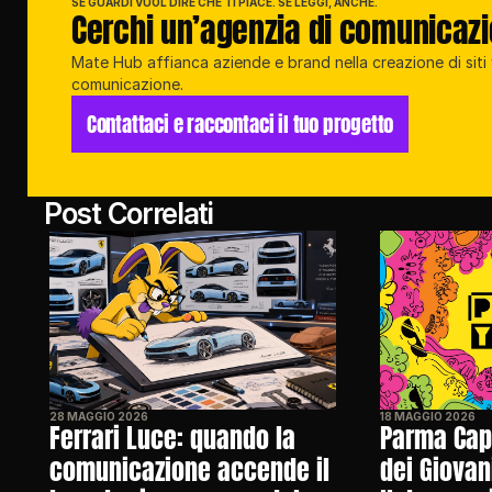
SE GUARDI VUOL DIRE CHE TI PIACE. SE LEGGI, ANCHE.
Cerchi un’agenzia di comunicaz
Mate Hub affianca aziende e brand nella creazione di siti w
comunicazione.
Contattaci e raccontaci il tuo progetto
Post Correlati
28 MAGGIO 2026
18 MAGGIO 2026
Ferrari Luce: quando la 
Parma Capi
comunicazione accende il 
dei Giovan