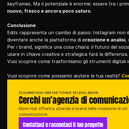
keyframes. Ma il potenziale è enorme: essere tra i primi
nuovo, fresco e ancora poco saturo
.
Conclusione
Edits rappresenta un cambio di passo: Instagram non è p
diventare anche la piattaforma di 
creazione e analisi
,
Per i brand, significa una cosa chiara: il futuro del soci
usare in chiave creativa e strategica farà la differenza.
Vuoi scoprire come trasformiamo gli strumenti digitali in
Vuoi scoprire come possiamo aiutare la tua realtà? 
Con
SE GUARDI VUOL DIRE CHE TI PIACE. SE LEGGI, ANCHE.
Cerchi un’agenzia di comunicaz
Mate Hub affianca aziende e brand nella creazione di siti w
comunicazione.
Contattaci e raccontaci il tuo progetto