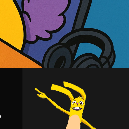
app esterne come CapCut o InShot per editare i propri video, Meta ha deciso di alzare la posta in gioco e lanciare 