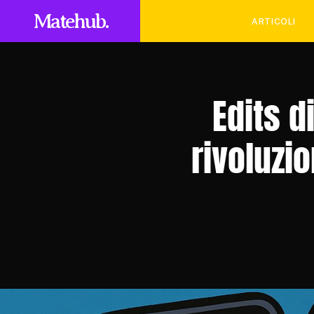
Matehub.
ARTICOLI
Edits d
rivoluzio