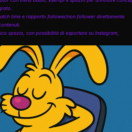
eator con trend audio, esempi e spazio per annotare concept
grato.
atch time e rapporto follower/non follower direttamente 
contenuti.
nico spazio, con possibilità di esportare su Instagram, 