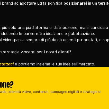
 brand ad adottare Edits significa 
posizionarsi in un territo
iù solo una piattaforma di distribuzione, ma si candida a 
 riducendo le barriere tra ideazione e pubblicazione.
al video passa sempre di più da strumenti proprietari, e sape
 strategie vincenti per i nostri clienti?
tattaci
 e portiamo insieme le tue idee sul mercato.
ione?
eb, identità visive, contenuti, campagne digitali e strategie di 