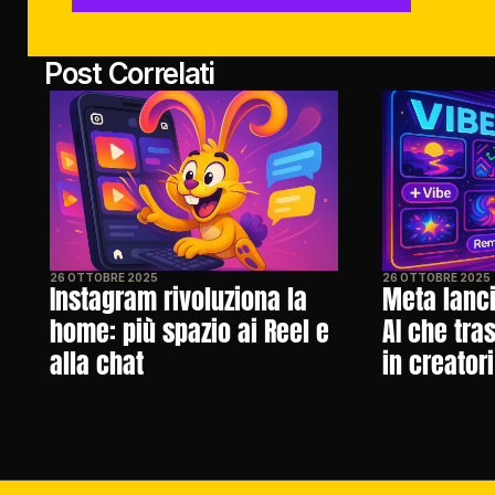
Post Correlati
26 OTTOBRE 2025
26 OTTOBRE 2025
Instagram rivoluziona la 
Meta lancia
home: più spazio ai Reel e 
AI che tras
alla chat
in creatori