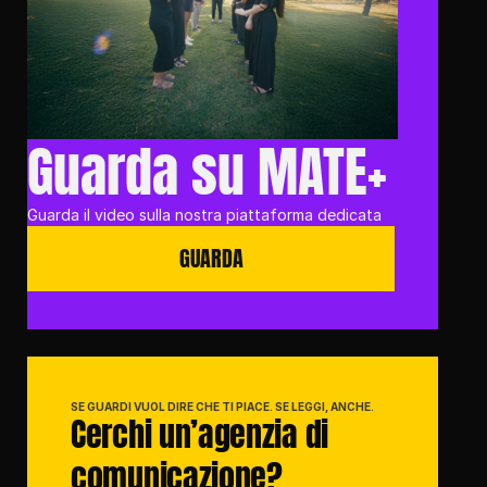
Guarda su MATE+
Guarda il video sulla nostra piattaforma dedicata
GUARDA
SE GUARDI VUOL DIRE CHE TI PIACE. SE LEGGI, ANCHE.
Cerchi un’agenzia di 
comunicazione?