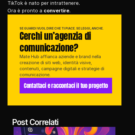
TikTok è nato per intrattenere.
Ora è pronto a 
convertire
.
SE GUARDI VUOL DIRE CHE TI PIACE. SE LEGGI, ANCHE.
Cerchi un’agenzia di 
comunicazione?
Mate Hub affianca aziende e brand nella 
creazione di siti web, identità visive, 
contenuti, campagne digitali e strategie di 
comunicazione.
Contattaci e raccontaci il tuo progetto
Post Correlati