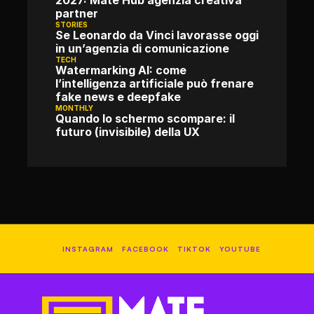
2027: Mate Hub agenzia creativa 
partner
STORIES
Se Leonardo da Vinci lavorasse oggi 
in un’agenzia di comunicazione
TECH
Watermarking AI: come 
l’intelligenza artificiale può frenare 
fake news e deepfake
MONTHLY
Quando lo schermo scompare: il 
futuro (invisibile) della UX
INSTAGRAM
FACEBOOK
TIKTOK
YOUTUBE