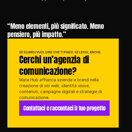
“Meno elementi, più significato. Meno 
pensiero, più impatto.”
SE GUARDI VUOL DIRE CHE TI PIACE. SE LEGGI, ANCHE.
Cerchi un’agenzia di 
comunicazione?
Mate Hub affianca aziende e brand nella 
creazione di siti web, identità visive, 
contenuti, campagne digitali e strategie di 
comunicazione.
Contattaci e raccontaci il tuo progetto