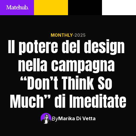
Matehub.
MONTHLY
2025
Il potere del design 
nella campagna 
“Don’t Think So 
Much” di Imeditate
By
Marika Di Vetta